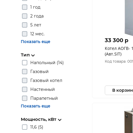
1 год
2 года
5 лет
12 мес.
33 300 p
Показать еще
Котел АОГВ- 17,4 Боринское
(Авт.SIT)
Тип
Код товара: 0
Напольный (14)
Газовый
Газовый котел
Настенный
В корзин
Парапетный
Показать еще
Мощность, кВт
11,6 (5)