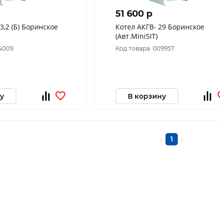
51 600 p
Котел АКГВ- 29 Боринское
(Авт.MiniSIT)
34009
Код товара: 009957
у
В корзину
1