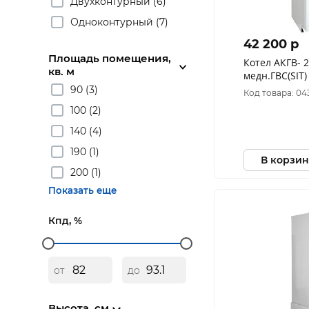
Двухконтурный (6)
Одноконтурный (7)
42 200 p
Площадь помещения,
Котел АКГВ- 23,2 Боринское
кв. м
медн.ГВС(SIT)
90 (3)
Код товара: 04
100 (2)
140 (4)
190 (1)
В корзин
200 (1)
Показать еще
Кпд, %
от
до
Высота, см