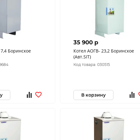
35 900 p
Котел АОГВ- 23,2 Боринское
(Авт.SIT)
09684
Код товара: 030515
у
В корзину