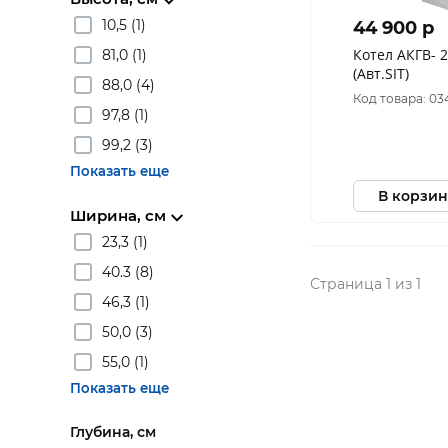
10,5 (1)
44 900 p
Котел АКГВ- 23,2 (Б) Боринское
81,0 (1)
(Авт.SIT)
88,0 (4)
Код товара: 0
97,8 (1)
99,2 (3)
Показать еще
В корзин
Ширина, см
23,3 (1)
40.3 (8)
Страница 1 из 1
46,3 (1)
50,0 (3)
55,0 (1)
Показать еще
Глубина, см