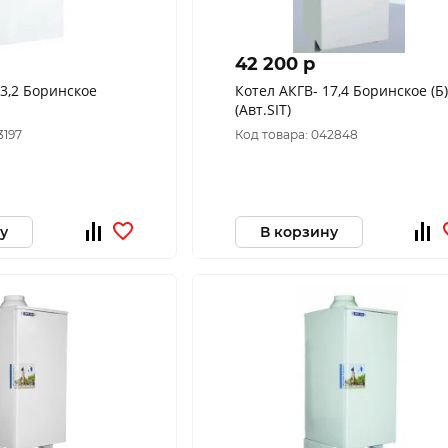
42 200 p
Котел АКГВ- 17,4 Боринское (Б)
(Авт.SIT)
3197
Код товара: 042848
у
В корзину