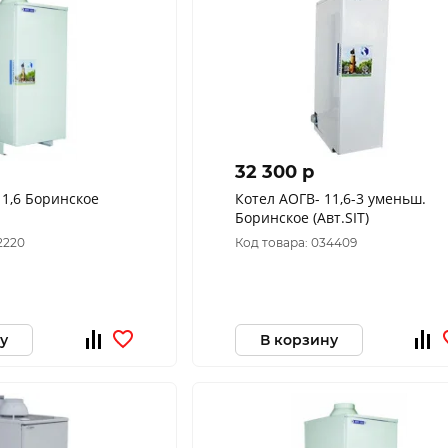
32 300 p
Котел АОГВ- 11,6-3 уменьш.
Боринское (Авт.SIT)
2220
Код товара: 034409
у
В корзину