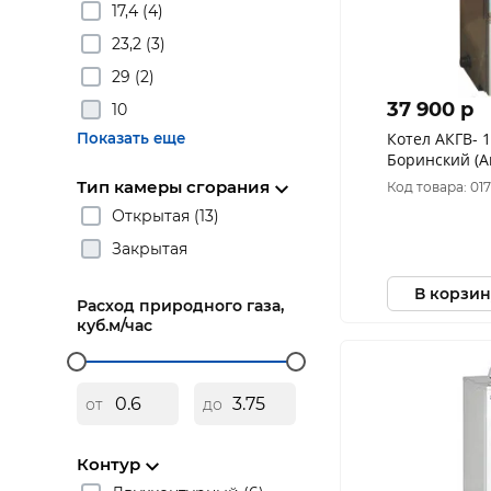
17,4 (4)
23,2 (3)
29 (2)
37 900 p
10
Котел АКГВ- 11,6 медн.
Показать еще
Боринский (Ав
Тип камеры сгорания
Код товара: 01
Открытая (13)
Закрытая
В корзин
Расход природного газа,
куб.м/час
от
до
Контур