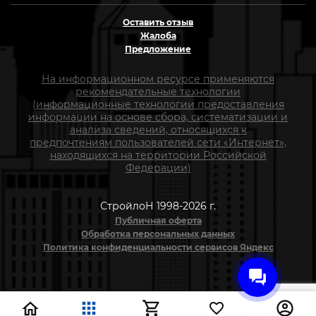
Оставить отзыв
Жалоба
Предложение
На информационном ресурсе применяются
рекомендательные технологии
(информационные технологии предоставления
информации на основе сбора, систематизации и
анализа сведений, относящихся к
предпочтениям пользователей сети «Интернет»,
находящихся на территории Российской
Федерации)
СтройлоН 1998-2026 г.
Публичная оферта
Обработка персональных данных
Политика конфиденциальности сервисов Яндекс