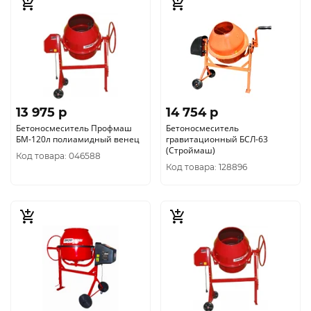
13 975 p
14 754 p
Бетоносмеситель Профмаш
Бетоносмеситель
БМ-120л полиамидный венец
гравитационный БСЛ-63
(Строймаш)
Код товара: 046588
Код товара: 128896