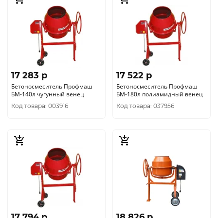
17 283 p
17 522 p
Бетоносмеситель Профмаш
Бетоносмеситель Профмаш
БМ-140л чугунный венец
БМ-180л полиамидный венец
Код товара: 003916
Код товара: 037956
17 794 p
18 826 p