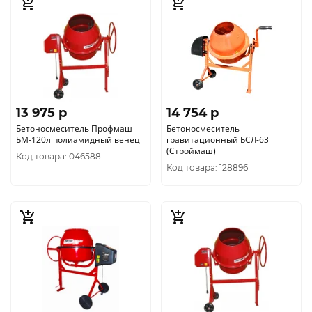
13 975 p
14 754 p
Бетоносмеситель Профмаш
Бетоносмеситель
БМ-120л полиамидный венец
гравитационный БСЛ-63
(Строймаш)
Код товара: 046588
Код товара: 128896