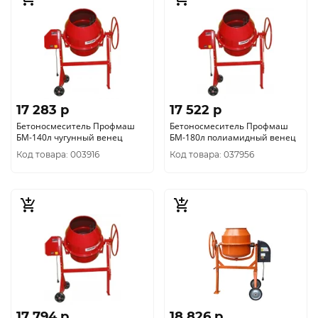
17 283 p
17 522 p
Бетоносмеситель Профмаш
Бетоносмеситель Профмаш
БМ-140л чугунный венец
БМ-180л полиамидный венец
Код товара: 003916
Код товара: 037956
17 794 p
18 826 p