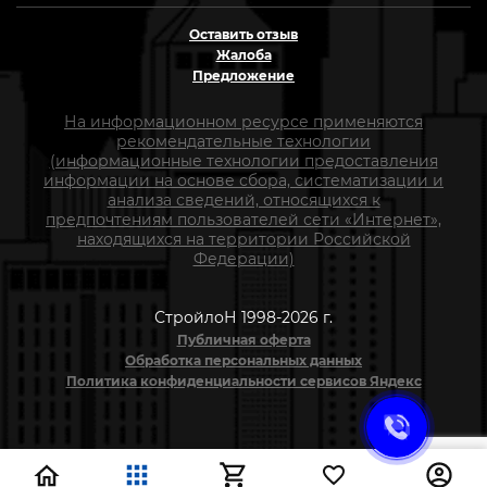
Оставить отзыв
Жалоба
Предложение
На информационном ресурсе применяются
рекомендательные технологии
(информационные технологии предоставления
информации на основе сбора, систематизации и
анализа сведений, относящихся к
предпочтениям пользователей сети «Интернет»,
находящихся на территории Российской
Федерации)
СтройлоН 1998-2026 г.
Публичная оферта
Обработка персональных данных
Политика конфиденциальности сервисов Яндекс