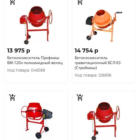
13 975 p
14 754 p
Бетоносмеситель Профмаш
Бетоносмеситель
БМ-120л полиамидный венец
гравитационный БСЛ-63
(Строймаш)
Код товара: 046588
Код товара: 128896