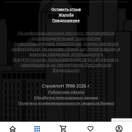
Оставить отзыв
Жалоба
Предложение
На информационном ресурсе применяются
рекомендательные технологии
(информационные технологии предоставления
информации на основе сбора, систематизации и
анализа сведений, относящихся к
предпочтениям пользователей сети «Интернет»,
находящихся на территории Российской
Федерации)
СтройлоН 1998-2026 г.
Публичная оферта
Обработка персональных данных
Политика конфиденциальности сервисов Яндекс