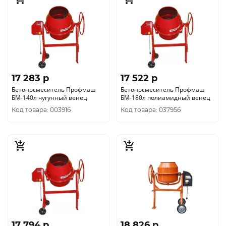
17 283 p
17 522 p
Бетоносмеситель Профмаш
Бетоносмеситель Профмаш
БМ-140л чугунный венец
БМ-180л полиамидный венец
Код товара: 003916
Код товара: 037956
17 794 p
18 826 p