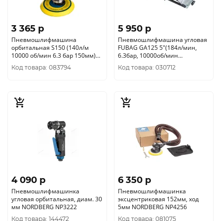
3 365 p
5 950 p
Пневмошлифмашина
Пневмошлифмашина угловая
орбитальная S150 (140л/м
FUBAG GA125 5"(184л/мин,
10000 об/мин 6.3 бар 150мм)
6.3бар, 10000об/мин
100181
5")+зач.диск5
Код товара: 083794
Код товара: 030712
4 090 p
6 350 p
Пневмошлифмашинка
Пневмошлифмашинка
угловая орбитальная, диам. 30
эксцентриковая 152мм, ход
мм NORDBERG NP3222
5мм NORDBERG NP4256
Код товара: 144472
Код товара: 081075