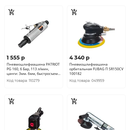
1 555 p
4 340 p
Пневмошлифмашина PATRIOT
Пневмошлифмашина
PG 160, 6 Бар, 113 л/мин,
орбитальная FUBAG П SR150CV
цанги: 3мм. 6мм, быстросъем,
100182
22 000 об/ми, 16
Код товара: 110279
Код товара: 049959