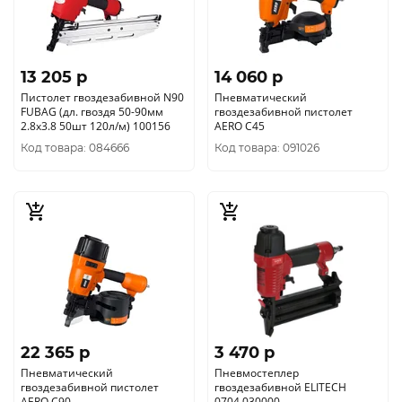
13 205 p
14 060 p
Пистолет гвоздезабивной N90
Пневматический
FUBAG (дл. гвоздя 50-90мм
гвоздезабивной пистолет
2.8х3.8 50шт 120л/м) 100156
AERO C45
Код товара: 084666
Код товара: 091026
22 365 p
3 470 p
Пневматический
Пневмостеплер
гвоздезабивной пистолет
гвоздезабивной ELITECH
AERO C90
0704.030000