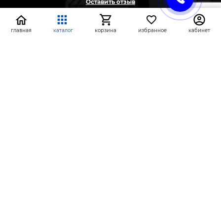
Оставить отзыв
Жалоба
Предложение
главная
каталог
корзина
избранное
кабинет
На информационном ресурсе применяются
рекомендательные технологии
(информационные технологии предоставления
информации на основе сбора, систематизации и
анализа сведений, относящихся к
предпочтениям пользователей сети «Интернет»,
находящихся на территории Российской
Федерации)
СтройлоН 1998-2026 г.
Публичная оферта
Обработка персональных данных
Политика конфиденциальности сервисов Яндекс