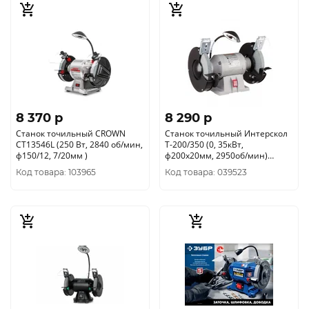
8 370 p
8 290 p
Станок точильный CROWN
Станок точильный Интерскол
CT13546L (250 Вт, 2840 об/мин,
Т-200/350 (0, 35кВт,
ф150/12, 7/20мм )
ф200х20мм, 2950об/мин)
592.1.0.00
Код товара: 103965
Код товара: 039523