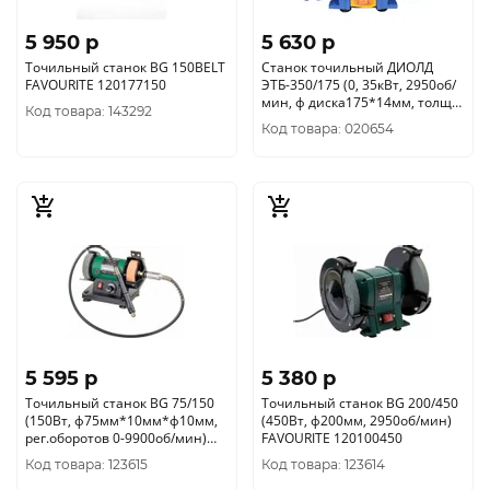
5 950 p
5 630 p
Точильный станок BG 150BELT
Станок точильный ДИОЛД
FAVOURITE 120177150
ЭТБ-350/175 (0, 35кВт, 2950об/
мин, ф диска175*14мм, толщ
Код товара: 143292
круга 20мм) 20041051
Код товара: 020654
5 595 p
5 380 p
Точильный станок BG 75/150
Точильный станок BG 200/450
(150Вт, ф75мм*10мм*ф10мм,
(450Вт, ф200мм, 2950об/мин)
рег.оборотов 0-9900об/мин)
FAVOURITE 120100450
FAVOURITE 120110150
Код товара: 123615
Код товара: 123614