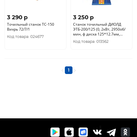
3 290 p
3 250 p
Точильный станок ТС-150
Станок точильный ДИОЛД
Вихрь 72/7/1
ЭТБ-200/125 (0, 2кВт, 2950об/
мин, ф диска 125*12.7мм,
Код товара: 024677
толщ круга 16мм) 20041021
Код товара: 013562
1