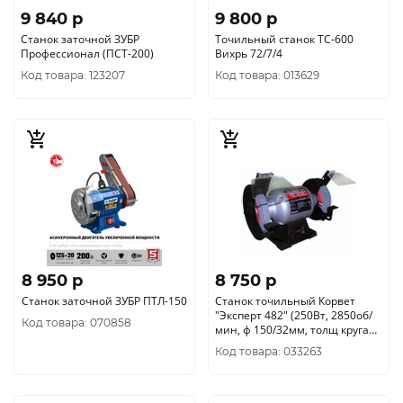
9 840 p
9 800 p
Станок заточной ЗУБР
Точильный станок ТС-600
Профессионал (ПСТ-200)
Вихрь 72/7/4
Код товара: 123207
Код товара: 013629
8 950 p
8 750 p
Станок заточной ЗУБР ПТЛ-150
Станок точильный Корвет
"Эксперт 482" (250Вт, 2850об/
Код товара: 070858
мин, ф 150/32мм, толщ круга
20мм ) Энкор 94820
Код товара: 033263