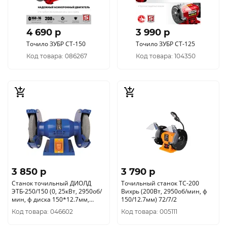
4 690 p
3 990 p
Точило ЗУБР СТ-150
Точило ЗУБР СТ-125
Код товара: 086267
Код товара: 104350
3 850 p
3 790 p
Станок точильный ДИОЛД
Точильный станок ТС-200
ЭТБ-250/150 (0, 25кВт, 2950об/
Вихрь (200Вт, 2950об/мин, ф
мин, ф диска 150*12.7мм,
150/12.7мм) 72/7/2
толщ круга16мм) 20041031
Код товара: 046602
Код товара: 005111