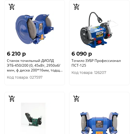
6 210 p
6 090 p
Станок точильный ДИОЛД
Точило ЗУБР Профессионал
ЭТБ-450/200 (0, 45кВт, 2950об/
ПСТ-125
мин, ф диска 200*16мм, тодщ
Код товара: 126207
круга 25мм) 20041061
Код товара: 027597