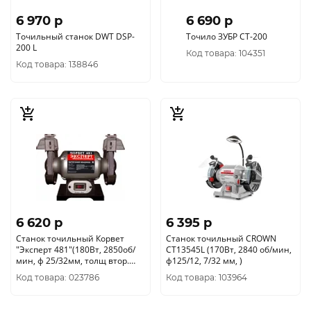
6 970 p
6 690 p
Точильный станок DWT DSP-
Точило ЗУБР СТ-200
200 L
Код товара: 104351
Код товара: 138846
6 620 p
6 395 p
Станок точильный Корвет
Станок точильный CROWN
"Эксперт 481"(180Вт, 2850об/
CT13545L (170Вт, 2840 об/мин,
мин, ф 25/32мм, толщ втор.
ф125/12, 7/32 мм, )
круга16мм) Энкор 94810
Код товара: 023786
Код товара: 103964