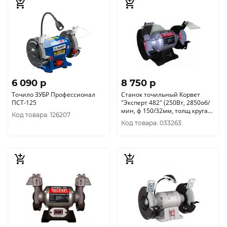
6 090 p
8 750 p
Точило ЗУБР Профессионал
Станок точильный Корвет
ПСТ-125
"Эксперт 482" (250Вт, 2850об/
мин, ф 150/32мм, толщ круга
Код товара: 126207
20мм ) Энкор 94820
Код товара: 033263