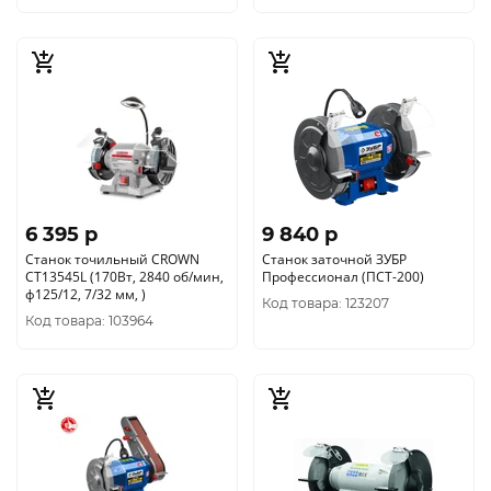
6 395 p
9 840 p
Станок точильный CROWN
Станок заточной ЗУБР
CT13545L (170Вт, 2840 об/мин,
Профессионал (ПСТ-200)
ф125/12, 7/32 мм, )
Код товара: 123207
Код товара: 103964