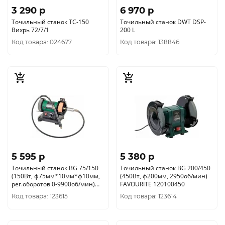
3 290 p
6 970 p
Точильный станок ТС-150
Точильный станок DWT DSP-
Вихрь 72/7/1
200 L
Код товара: 024677
Код товара: 138846
5 595 p
5 380 p
Точильный станок BG 75/150
Точильный станок BG 200/450
(150Вт, ф75мм*10мм*ф10мм,
(450Вт, ф200мм, 2950об/мин)
рег.оборотов 0-9900об/мин)
FAVOURITE 120100450
FAVOURITE 120110150
Код товара: 123615
Код товара: 123614