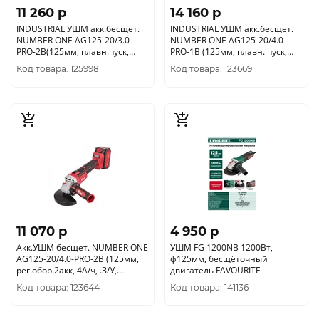
11 260 p
14 160 p
INDUSTRIAL УШМ акк.бесщет.
INDUSTRIAL УШМ акк.бесщет.
NUMBER ONE AG125-20/3.0-
NUMBER ONE AG125-20/4.0-
PRO-2B(125мм, плавн.пуск,
PRO-1B (125мм, плавн. пуск,
эл.рег.обор., 2 акк.3, 0Ач)
элект.рег.1 акк-4, 0Ач)
Код товара: 125998
Код товара: 123669
11 070 p
4 950 p
Акк.УШМ бесщет. NUMBER ONE
УШМ FG 1200NB 1200Вт,
AG125-20/4.0-PRO-2B (125мм,
ф125мм, бесщёточный
рег.обор.2акк, 4А/ч, .З/У,
двигатель FAVOURITE
антивибр.ручка, кейс)
Код товара: 123644
Код товара: 141136