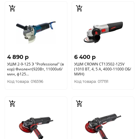
4 890 p
6 400 p
УШМ 2-9-125 Э "Professional" (в
УШМ CROWN CT13502-125V
кор) Фиолент(920Вт, 11000об/
(1010 ВТ, 4, 5 А, 4000-11000 ОБ/
мин, ф125
МИН)
мм)ИДФР298135002-03К1
Код товара: 016596
Код товара: 017191