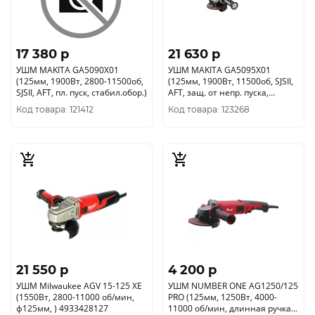
17 380 p
21 630 p
УШМ MAKITA GA5090X01
УШМ MAKITA GA5095X01
(125мм, 1900Вт, 2800-11500об,
(125мм, 1900Вт, 11500об, SJSII,
SJSII, AFT, пл. пуск, стабил.обор.)
AFT, защ. от непр. пуска,
поддерж. об-то)
Код товара: 121412
Код товара: 123268
21 550 p
4 200 p
УШМ Milwaukee AGV 15-125 XE
УШМ NUMBER ONE AG1250/125
(1550Вт, 2800-11000 об/мин,
PRO (125мм, 1250Вт, 4000-
ф125мм, ) 4933428127
11000 об/мин, длинная ручка,