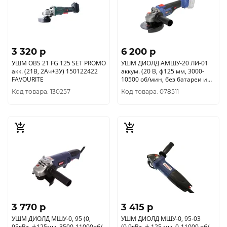
3 320 p
6 200 p
УШМ OBS 21 FG 125 SET PROMO
УШМ ДИОЛД АМШУ-20 ЛИ-01
акк. (21В, 2Ач+ЗУ) 150122422
аккум. (20 В, ф125 мм, 3000-
FAVOURITE
10500 об/мин, без батареи и
ЗУ) 10300050
Код товара: 130257
Код товара: 078511
3 770 p
3 415 p
УШМ ДИОЛД МШУ-0, 95 (0,
УШМ ДИОЛД МШУ-0, 95-03
95кВт, ф125мм, 3500-11000об/
(0.9кВт, ф 125 мм, 0-11000 об/