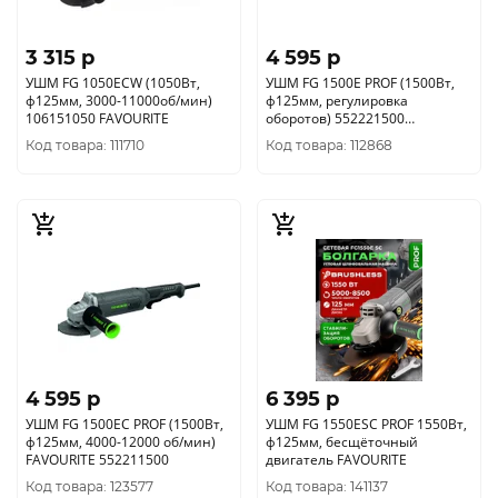
3 315 p
4 595 p
УШМ FG 1050ECW (1050Вт,
УШМ FG 1500E PROF (1500Вт,
ф125мм, 3000-11000об/мин)
ф125мм, регулировка
106151050 FAVOURITE
оборотов) 552221500
FAVOURITE
Код товара: 111710
Код товара: 112868
4 595 p
6 395 p
УШМ FG 1500EC PROF (1500Вт,
УШМ FG 1550ESC PROF 1550Вт,
ф125мм, 4000-12000 об/мин)
ф125мм, бесщёточный
FAVOURITE 552211500
двигатель FAVOURITE
Код товара: 123577
Код товара: 141137