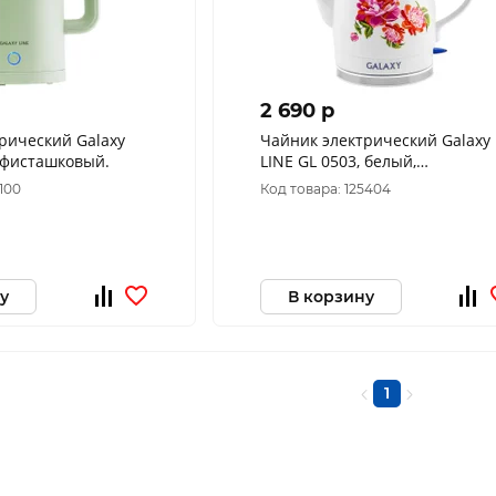
2 690 p
рический Galaxy
Чайник электрический Galaxy
, фисташковый.
LINE GL 0503, белый,
керамический корпус, 1400 Вт,
9100
Код товара: 125404
1,4 л
у
В корзину
1