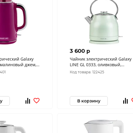
3 600 p
рический Galaxy
Чайник электрический Galaxy
, малиновый джем,
LINE GL 0333, оливковый,
т, 1,7 л
металл, 2200 Вт, 1,5 л, стенка и
5401
Код товара: 122425
нержавеющей с
у
В корзину