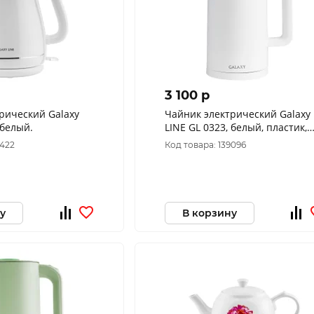
3 100 p
рический Galaxy
Чайник электрический Galaxy
 белый.
LINE GL 0323, белый, пластик,
двойная стенка из нержав.
2422
Код товара: 139096
стали AISI 304 и
у
В корзину