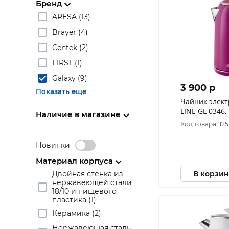
Бренд
ARESA (13)
Brayer (4)
Centek (2)
FIRST (1)
Galaxy (9)
3 900 p
Показать еще
Чайник элект
LINE GL 0346
Наличие в магазине
металл, 2200 В
Код товара: 12
Новинки
Материал корпуса
В корзин
Двойная стенка из
нержавеющей стали
18/10 и пищевого
пластика (1)
Керамика (2)
Нержавеющая сталь