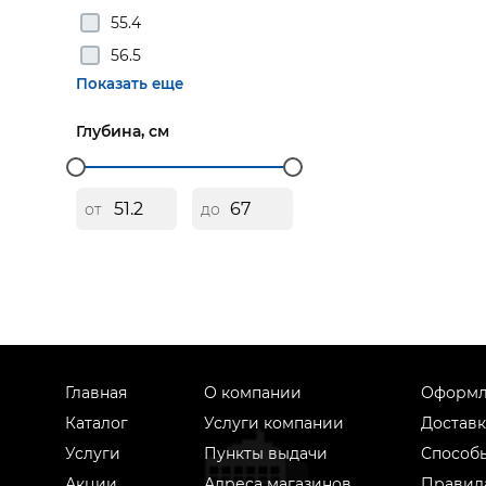
55.4
56.5
Показать еще
Глубина, см
от
до
Главная
О компании
Оформл
Каталог
Услуги компании
Доставк
Услуги
Пункты выдачи
Способ
Акции
Адреса магазинов
Правил