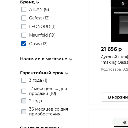
Бренд
ATLAN (6)
Gefest (12)
LEONORD (1)
Maunfeld (19)
Oasis (12)
21 656 p
Духовой шка
Наличие в магазине
"making Oasis
MBD (A)
Код товара: 02
Гарантийный срок
3 года (1)
12 месяцев со дня
продажи (10)
В корзин
2 года
36 месяцев со дня
приобретения
Очистка духовки