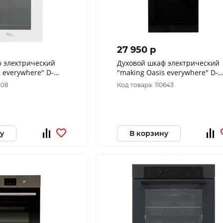
27 950 p
ф электрический
Духовой шкаф электрический
 everywhere" D-
"making Oasis everywhere" D-
45SB6
108
Код товара: 110643
у
В корзину