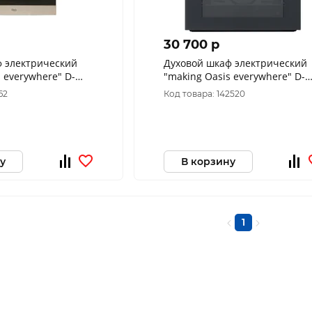
30 700 p
ф электрический
Духовой шкаф электрический
 everywhere" D-
"making Oasis everywhere" D-
SBG
62
Код товара: 142520
у
В корзину
1