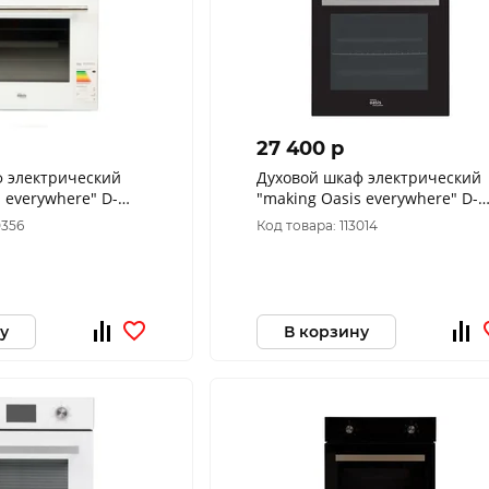
27 400 p
ф электрический
Духовой шкаф электрический
 everywhere" D-
"making Oasis everywhere" D-
45SN
0356
Код товара: 113014
у
В корзину