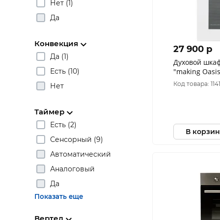
Нет (1)
Да
Конвекция
27 900 p
Да (1)
Духовой шка
Есть (10)
"making Oasis
45SW6
Код товара: 114
Нет
Таймер
Есть (2)
В корзин
Сенсорный (9)
Автоматический
Аналоговый
Да
Показать еще
Вертел