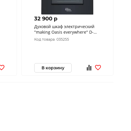
32 900 p
Духовой шкаф электрический
"making Oasis everywhere" D-
MTB (А)
Код товара: 035255
В корзину