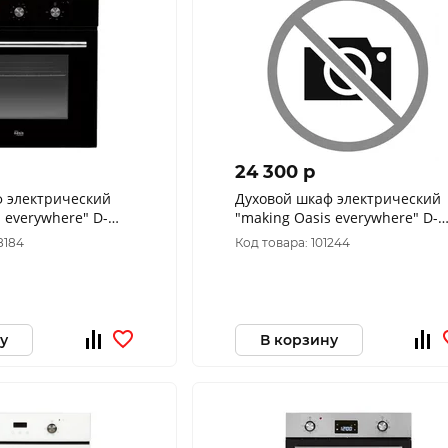
24 300 p
ф электрический
Духовой шкаф электрический
 everywhere" D-
"making Oasis everywhere" D-
DB6
8184
Код товара: 101244
у
В корзину