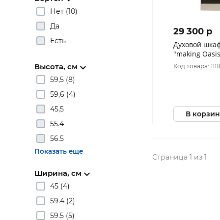
Нет (10)
Да
29 300 p
Есть
Духовой шка
"making Oasis
MSN
Высота, см
Код товара: 1111
59,5 (8)
59,6 (4)
45,5
В корзин
55.4
56.5
Показать еще
Страница 1 из 1
Ширина, см
45 (4)
59.4 (2)
59.5 (5)