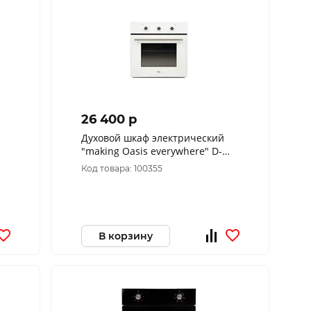
26 400 p
Духовой шкаф электрический
"making Oasis everywhere" D-
DW6
Код товара: 100355
В корзину