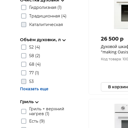
Гидролизная (1)
Традиционная (4)
Каталитическая
26 500 p
Объём духовки, л
Духовой шка
52 (4)
"making Oasis
58 (2)
MSW
Код товара: 10
68 (4)
77 (1)
53
В корзин
Показать еще
Гриль
Гриль + верхний
нагрев (1)
Есть (9)