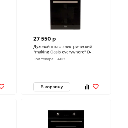
27 550 p
Духовой шкаф электрический
"making Oasis everywhere" D-
45SD6
Код товара: 114107
В корзину