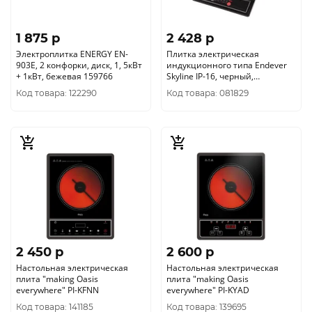
1 875 p
2 428 p
Электроплитка ENERGY EN-
Плитка электрическая
903E, 2 конфорки, диск, 1, 5кВт
индукционного типа Endever
+ 1кВт, бежевая 159766
Skyline IP-16, черный,
мощность 1300 Вт
Код товара: 122290
Код товара: 081829
2 450 p
2 600 p
Настольная электрическая
Настольная электрическая
плита "making Oasis
плита "making Oasis
everywhere" PI-KFNN
everywhere" PI-KYAD
Код товара: 141185
Код товара: 139695