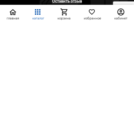
Оставить отзыв
Жалоба
Предложение
главная
каталог
корзина
избранное
кабинет
На информационном ресурсе применяются
рекомендательные технологии
(информационные технологии предоставления
информации на основе сбора, систематизации и
анализа сведений, относящихся к
предпочтениям пользователей сети «Интернет»,
находящихся на территории Российской
Федерации)
СтройлоН 1998-2026 г.
Публичная оферта
Обработка персональных данных
Политика конфиденциальности сервисов Яндекс