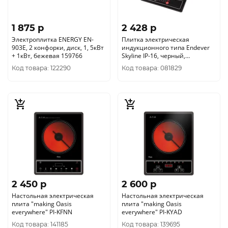
1 875 p
2 428 p
Электроплитка ENERGY EN-
Плитка электрическая
903E, 2 конфорки, диск, 1, 5кВт
индукционного типа Endever
+ 1кВт, бежевая 159766
Skyline IP-16, черный,
мощность 1300 Вт
Код товара: 122290
Код товара: 081829
2 450 p
2 600 p
Настольная электрическая
Настольная электрическая
плита "making Oasis
плита "making Oasis
everywhere" PI-KFNN
everywhere" PI-KYAD
Код товара: 141185
Код товара: 139695