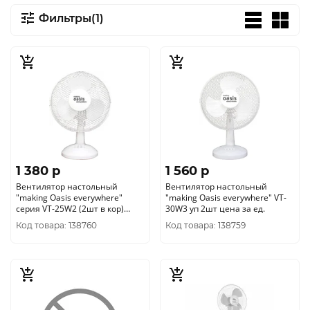
Фильтры(1)
1 380 p
1 560 p
Вентилятор настольный
Вентилятор настольный
"making Oasis everywhere"
"making Оasis everywhere" VT-
серия VT-25W2 (2шт в кор)
30W3 уп 2шт цена за ед.
(10323010/050225/5006769,
Код товара: 138760
Код товара: 138759