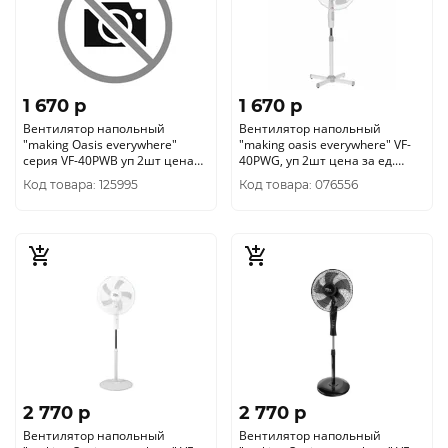
1 670 p
1 670 p
Вентилятор напольный
Вентилятор напольный
"making Оasis everywhere"
"making oasis everywhere" VF-
серия VF-40PWB уп 2шт цена
40PWG, уп 2шт цена за ед.
за ед. бело- голубой
белый и серый
Код товара: 125995
Код товара: 076556
2 770 p
2 770 p
Вентилятор напольный
Вентилятор напольный