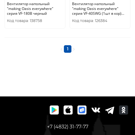
Вентилятор напольный
Вентилятор напольный
"making Oasis everywhere"
"making Оasis everywhere"
серия VF-180B черный
серия VF-40SWG (1шт в кор)
(10323010/070622/3085449,
Код товара: 138758
Код товара: 126384
1
+7 (4832) 31-77-77