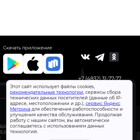
Скачать приложение
+7 (4832) 31-77-77
Этот сайт использует файлы cookies,
рекомендательные технологии
, сервисы сбора
технических данных посетителей (данные об IP-
адресе, местоположении и др.),
сервис Яндекс
Метрика
для обеспечения работоспособности и
улучшения качества обслуживания. Продолжая
работу с нашим сайтом, вы автоматически
СтройлоН 1998-2026 г.
ации
соглашаетесь с использованием данных
Публичная оферта
я к
технологий.
Обработка персональных данных
а